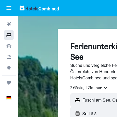
Flüge
Hotels
Ferienunterk
Mietwagen
See
Pauschalreisen
Suche und vergleiche Fer
Explore
Österreich, von Hunderte
HotelsCombined und spa
Trips
2 Gäste, 1 Zimmer
Deutsch
Fuschl am See, Ös
So 16.8.