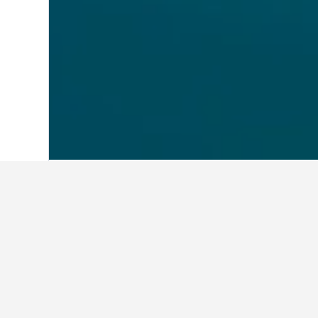
Start
Österreich
72.673
Salzburg
14.0
Weitere Unterkü
Alle 88 Unterkünfte anzeigen