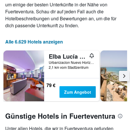
Diagramm
um einige der besten Unterkünfte in der Nähe von
hat
Fuerteventura. Schau dir auf jeden Fall auch die
1
X-
Hotelbeschreibungen und Bewertungen an, um die für
Achse,
dich passende Unterkunft zu finden.
die
die
Anzahl
Alle 6.629 Hotels anzeigen
der
Tage
Elba Lucía Sport & Suite Hotel
vor
dem
Urbanizacion Nuevo Horizonte, Caleta de Fuste, Fuerteventura, Spanien
Aufenthalt
2,1 km vom Stadtzentrum
anzeigt
Das
Diagramm
79 €
hat
Zum Angebot
1
Y-
Achse,
die
Günstige Hotels in Fuerteventura
den
durchschnittlichen
Zimmerpreis
Unter allen Hotels, die wir in Fuerteventura gefunden