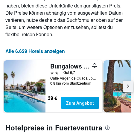
anzeigt
haben, bieten diese Unterkünfte den günstigsten Preis.
Die Preise können abhängig vom ausgewählten Datum
variieren, nutze deshalb das Suchformular oben auf der
Seite, um weitere Optionen einzusehen, solltest du
flexibel reisen können.
Alle 6.629 Hotels anzeigen
Bungalows Castillo Club Lake
2 Sterne
Gut 6,7
Calle Virgen de Guadalupe 18, Caleta de Fuste, Fuerteventura, Spanien
0,8 km vom Stadtzentrum
39 €
Zum Angebot
Hotelpreise in Fuerteventura