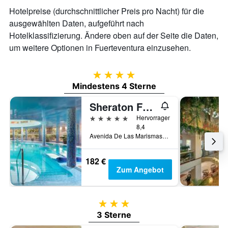
Hotelpreise (durchschnittlicher Preis pro Nacht) für die
ausgewählten Daten, aufgeführt nach
Hotelklassifizierung. Ändere oben auf der Seite die Daten,
um weitere Optionen in Fuerteventura einzusehen.
4 Sterne
Mindestens 4 Sterne
Sheraton Fuerteventura Beach, Golf & Spa Resort
5 Sterne
Hervorragend
8,4
Avenida De Las Marismas No. 1, Caleta de Fuste, Fuerteventura, Spanien
182 €
Zum Angebot
3 Sterne
3 Sterne