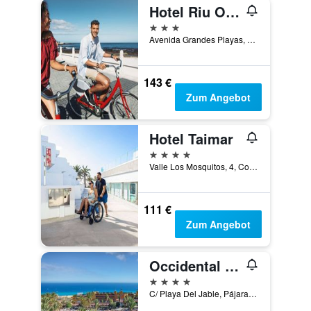
Hotel Riu Oliva Beach Resort
3 Sterne
Avenida Grandes Playas, Corralejo, Fuerteventura, Spanien
143 €
Zum Angebot
Hotel Taimar
4 Sterne
Valle Los Mosquitos, 4, Costa Calma, Fuerteventura, Spanien
111 €
Zum Angebot
Occidental Jandía Mar
4 Sterne
C/ Playa Del Jable, Pájara, Fuerteventura, Spanien