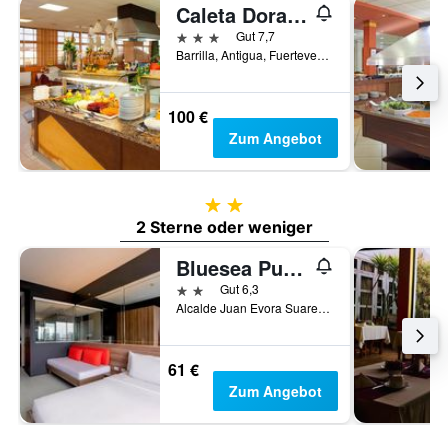
Caleta Dorada
3 Sterne
Gut 7,7
Barrilla, Antigua, Fuerteventura, Spanien
100 €
Zum Angebot
2 Sterne
2 Sterne oder weniger
Bluesea Puerto Caleta
2 Sterne
Gut 6,3
Alcalde Juan Evora Suarez, Caleta de Fuste, Fuerteventura, Spanien
61 €
Zum Angebot