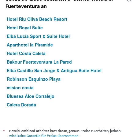
Fuerteventura an
Hotel Riu Oliva Beach Resort
Hotel Royal Suite
Elba Lucía Sport & Suite Hotel
Aparthotel la Piramide
Hotel Costa Caleta
Bakour Fuerteventura La Pared
Elba Castillo San Jorge & Antigua Suite Hotel
Robinson Esquinzo Playa
mision costa
Bluesea Aloe Corralejo
Caleta Dorada
Labranda Tahona Garden
Altavista Apartahotel-Adults Only Over 14
Arena Beach
*
HotelsCombined arbeitet hart daran, genaue Preise zu erhalten, jedoch
wird keine Garantie für Preise übernommen
.