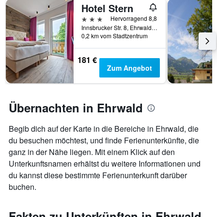
X-
Hotel Stern
Achse,
3 Sterne
Hervorragend 8,8
die
Innsbrucker Str. 8, Ehrwald, Tirol, Österreich
die
0,2 km vom Stadtzentrum
Wochentage
anzeigt.
181 €
Das
Zum Angebot
Diagramm
hat
1
Y-
Übernachten in Ehrwald
Achse,
die
den
Begib dich auf der Karte in die Bereiche in Ehrwald, die
durchschnittlichen
du besuchen möchtest, und finde Ferienunterkünfte, die
Zimmerpreis
ganz in der Nähe liegen. Mit einem Klick auf den
anzeigt.
Unterkunftsnamen erhältst du weitere Informationen und
du kannst diese bestimmte Ferienunterkunft darüber
buchen.
Fakten zu Unterkünften in Ehrwald