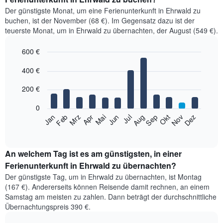
Der günstigste Monat, um eine Ferienunterkunft in Ehrwald zu
buchen, ist der November (68 €). Im Gegensatz dazu ist der
teuerste Monat, um in Ehrwald zu übernachten, der August (549 €).
600 €
Bar
Chart
400 €
graphic.
chart
with
12
200 €
bars.
0
Das
Jan
Feb
Mrz
Apr
Mai
Jun
Jul
Aug
Sep
Okt
Nov
Dez
folgende
End
of
Diagramm
interactive
zeigt
chart
den
An welchem Tag ist es am günstigsten, in einer
durchschnittlichen
Ferienunterkunft in Ehrwald zu übernachten?
Zimmerpreis
Der günstigste Tag, um in Ehrwald zu übernachten, ist Montag
im
(167 €). Andererseits können Reisende damit rechnen, an einem
jeweiligen
Samstag am meisten zu zahlen. Dann beträgt der durchschnittliche
Monat
Übernachtungspreis 390 €.
an.
Das