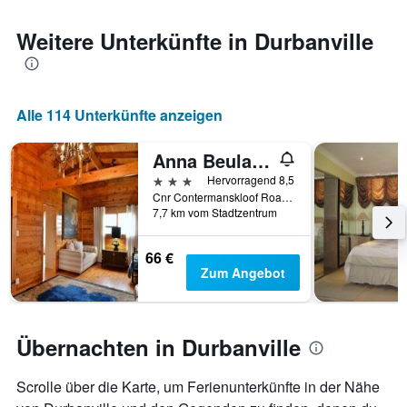
den
jeweiligen
Weitere Unterkünfte in Durbanville
Wochentag.
Das
Diagramm
hat
Alle 114 Unterkünfte anzeigen
1
X-
Achse,
Anna Beulah Farm
die
3 Sterne
Hervorragend 8,5
die
Cnr Contermanskloof Road And Vissershok, Durbanville, Westkap, Südafrika
Wochentage
7,7 km vom Stadtzentrum
anzeigt.
Das
66 €
Diagramm
Zum Angebot
hat
1
Y-
Achse,
Übernachten in Durbanville
die
den
durchschnittlichen
Scrolle über die Karte, um Ferienunterkünfte in der Nähe
Zimmerpreis