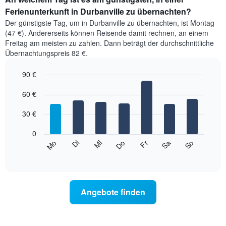
Ferienunterkunft in Durbanville zu übernachten?
Der günstigste Tag, um in Durbanville zu übernachten, ist Montag
(47 €). Andererseits können Reisende damit rechnen, an einem
Freitag am meisten zu zahlen. Dann beträgt der durchschnittliche
Übernachtungspreis 82 €.
90 €
Bar
Chart
graphic.
60 €
chart
with
7
30 €
bars.
0
Das
So
Do
Mo
Fr
Di
Sa
Mi
folgende
End
of
Diagramm
interactive
zeigt
chart
den
durchschnittlichen
Angebote finden
Preis
eines
Zimmers
für