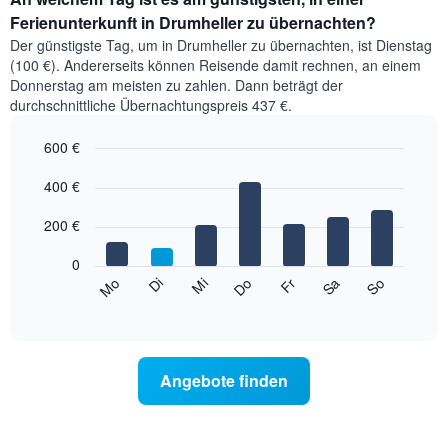
Ferienunterkunft in Drumheller zu übernachten?
Der günstigste Tag, um in Drumheller zu übernachten, ist Dienstag
(100 €). Andererseits können Reisende damit rechnen, an einem
Donnerstag am meisten zu zahlen. Dann beträgt der
durchschnittliche Übernachtungspreis 437 €.
600 €
Bar
Chart
graphic.
400 €
chart
with
7
200 €
bars.
0
Das
Mi
Do
Fr
Sa
So
Mo
Di
folgende
End
of
Diagramm
interactive
zeigt
chart
den
durchschnittlichen
Angebote finden
Preis
eines
Zimmers
für