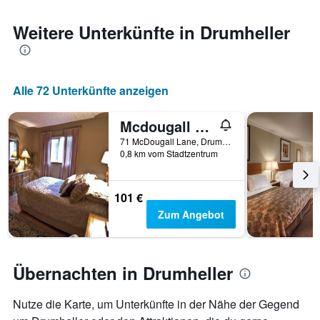
den
jeweiligen
Weitere Unterkünfte in Drumheller
Wochentag.
Das
Diagramm
hat
Alle 72 Unterkünfte anzeigen
1
X-
Achse,
Mcdougall Lane Bed & Breakfast
die
71 McDougall Lane, Drumheller, AB, Kanada
die
0,8 km vom Stadtzentrum
Wochentage
anzeigt.
Das
101 €
Diagramm
Zum Angebot
hat
1
Y-
Achse,
Übernachten in Drumheller
die
den
durchschnittlichen
Nutze die Karte, um Unterkünfte in der Nähe der Gegend
Zimmerpreis