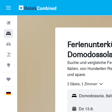
Flüge
Hotels
Ferienunterkü
Mietwagen
Domodossol
Pauschalreisen
Suche und vergleiche Fe
Explore
Italien, von Hunderten 
und spare.
Trips
2 Gäste, 1 Zimmer
Deutsch
Domodossola, Ital
Do 13.8.