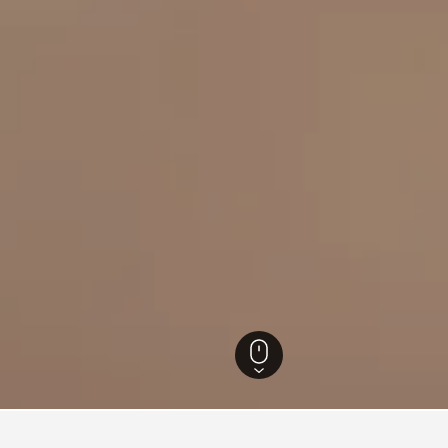
Domodossola
144
Domodossola
107