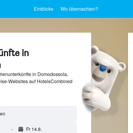
Einblicke
Wo übernachten?
nfte in
a
rienunterkünfte in Domodossola,
Reise-Websites auf HotelsCombined
ien
-
Fr 14.8.