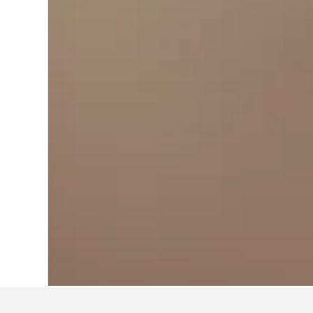
Start
Italien
522.360
Piemont
20.603