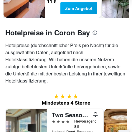
11 €
Zum Angebot
Hotelpreise in Coron Bay
Hotelpreise (durchschnittlicher Preis pro Nacht) für die
ausgewählten Daten, aufgeführt nach
Hotelklassifizierung. Wir haben die unseren Nutzern
zufolge beliebtesten Unterkünfte hervorgehoben, sowie
die Unterkünfte mit der besten Leistung in ihrer jeweiligen
Hotelklassifizierung.
4 Sterne
Mindestens 4 Sterne
Two Seasons Coron Bayside Hotel
4 Sterne
Hervorragend
8,5
National Road, Barangay Tagumpay, Coron, Philippinen