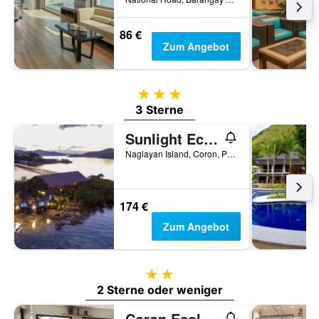
86 €
Zum Angebot
3 Sterne
3 Sterne
Sunlight Eco Tourism Island Resort
Naglayan Island, Coron, Philippinen
174 €
Zum Angebot
2 Sterne
2 Sterne oder weniger
Coron Ecolodge