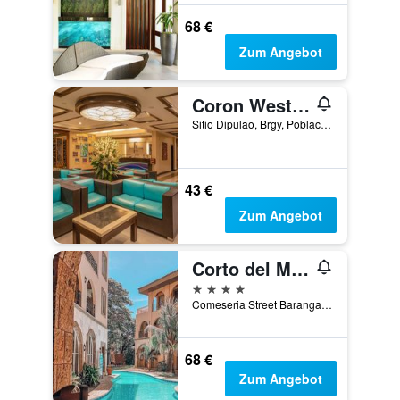
68 €
Zum Angebot
Coron Westown Resort
Sitio Dipulao, Brgy, Poblacion 6, Coron, Philippinen
43 €
Zum Angebot
Corto del Mar Hotel
4 Sterne
Comeseria Street Barangay 1, Coron, Philippinen
68 €
Zum Angebot