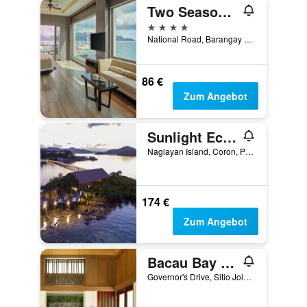
Two Seasons Coron Bayside Hotel
4 Sterne
National Road, Barangay Tagumpay, Coron, Philippinen
86 €
Zum Angebot
Sunlight Eco Tourism Island Resort
Naglayan Island, Coron, Philippinen
174 €
Zum Angebot
Bacau Bay Resort Coron
Governor's Drive, Sitio Jolo, Poblacion 5, Palawan, Coron, Philippinen