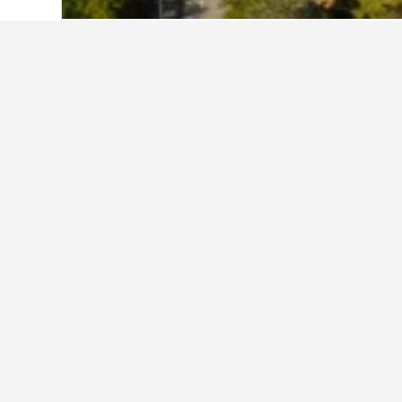
Start
Italien
522.401
Umbrien
10.182
Weitere Unterkün
Alle 196 Unterkünfte anzeigen
Ho
4 St
1,1 
65 €
Durc
Nach