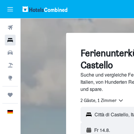
Flüge
Hotels
Ferienunterkü
Mietwagen
Castello
Pauschalreisen
Suche und vergleiche Feri
Explore
Italien, von Hunderten 
und spare.
Trips
2 Gäste, 1 Zimmer
Deutsch
Fr 14.8.