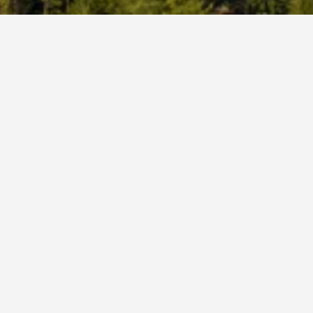
Città di Castello
196
Città di Castello
136
fte in Città di Castello
tel Garden Experience
erne
Hervorragend 8,5
Viale Aldo Bologni 96, Città di Castello, Perugia, Italien
km vom Stadtzentrum
Gratis WLAN
Parking
Zum
hschn. pro
Angebot
t