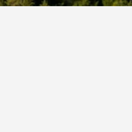
Borgo Di Celle
4 Sterne
Hervorragend 9,1
Località Celle 7, Città di Castello, Perugia, Italien
6,0 km vom Stadtzentrum
Pool
Gratis WLAN
Parking
71 €
Zum
Durchschn. pro
Angebot
Nacht