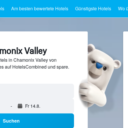
ls
Am besten bewertete Hotels
Günstigste Hotels
Wo ü
monix Valley
tels in Chamonix Valley von
s auf HotelsCombined und spare.
-
Fr 14.8.
Suchen