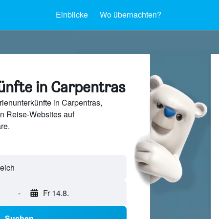
Einblicke
Wo übernachten?
ünfte in Carpentras
ienunterkünfte in Carpentras,
en Reise-Websites auf
re.
-
Fr 14.8.
Suchen