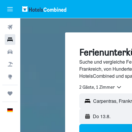
Flüge
Hotels
Ferienunterk
Mietwagen
Suche und vergleiche Fer
Pauschalreisen
Frankreich, von Hundert
HotelsCombined und spa
Explore
2 Gäste, 1 Zimmer
Trips
Deutsch
Do 13.8.