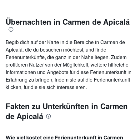
Zimmers
für
den
jeweiligen
Übernachten in Carmen de Apicalá
Wochentag.
Das
Diagramm
Begib dich auf der Karte in die Bereiche in Carmen de
hat
1
Apicalá, die du besuchen möchtest, und finde
X-
Ferienunterkünfte, die ganz in der Nähe liegen. Zudem
Achse,
profitieren Nutzer von der Möglichkeit, weitere hilfreiche
die
Informationen und Angebote für diese Ferienunterkunft in
die
Wochentage
Erfahrung zu bringen, indem sie auf die Ferienunterkunft
anzeigt.
klicken, für die sie sich interessieren.
Das
Diagramm
hat
Fakten zu Unterkünften in Carmen
1
Y-
de Apicalá
Achse,
die
den
durchschnittlichen
Wie viel kostet eine Ferienunterkunft in Carmen