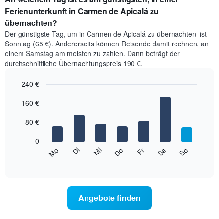
Ferienunterkunft in Carmen de Apicalá zu
übernachten?
Der günstigste Tag, um in Carmen de Apicalá zu übernachten, ist
Sonntag (65 €). Andererseits können Reisende damit rechnen, an
einem Samstag am meisten zu zahlen. Dann beträgt der
durchschnittliche Übernachtungspreis 190 €.
240 €
Bar
Chart
graphic.
160 €
chart
with
7
80 €
bars.
0
Das
Mi
Do
Fr
Sa
So
Mo
Di
folgende
End
of
Diagramm
interactive
zeigt
chart
den
durchschnittlichen
Angebote finden
Preis
eines