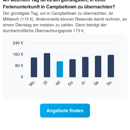
Ferienunterkunft in Campbeltown zu übernachten?
Der günstigste Tag, um in Campbeltown zu übernachten, ist
Mittwoch (115 €). Andererseits können Reisende damit rechnen, an
einem Dienstag am meisten zu zahlen. Dann beträgt der
durchschnittliche Übernachtungspreis 173 €.
240 €
Bar
Chart
graphic.
160 €
chart
with
7
80 €
bars.
0
Das
Mi
Do
Fr
Sa
So
Mo
Di
folgende
End
of
Diagramm
interactive
zeigt
chart
den
durchschnittlichen
Angebote finden
Preis
eines
Zimmers
für