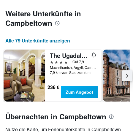
den
jeweiligen
Weitere Unterkünfte in
Wochentag.
Campbeltown
Das
Diagramm
hat
1
Alle 79 Unterkünfte anzeigen
X-
Achse,
The Ugadale Hotel
die
die
4 Sterne
Gut 7,9
Wochentage
Machrihanish, Argyll, Campbeltown, Großbritannien
anzeigt.
7,9 km vom Stadtzentrum
Das
Diagramm
236 €
hat
Zum Angebot
1
Y-
Achse,
die
Übernachten in Campbeltown
den
durchschnittlichen
Zimmerpreis
Nutze die Karte, um Ferienunterkünfte in Campbeltown