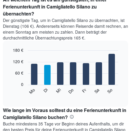
Ferienunterkunft in Camigliatello Silano zu
übernachten?
Der günstigste Tag, um in Camigliatello Silano zu übernachten, ist
Dienstag (106 €). Andererseits können Reisende damit rechnen, an
einem Sonntag am meisten zu zahlen. Dann beträgt der
durchschnittliche Übernachtungspreis 165 €.
180 €
Bar
Chart
graphic.
120 €
chart
with
7
60 €
bars.
0
Das
Mi
Do
Fr
Sa
So
Mo
Di
folgende
End
of
Diagramm
interactive
zeigt
chart
den
Wie lange im Voraus solltest du eine Ferienunterkunft in
durchschnittlichen
Camigliatello Silano buchen?
Preis
Buche mindestens 35 Tage vor Beginn deines Aufenthalts, um dir
eines
den besten Preis für deine Ferienunterkunft in Camigliatello Silano