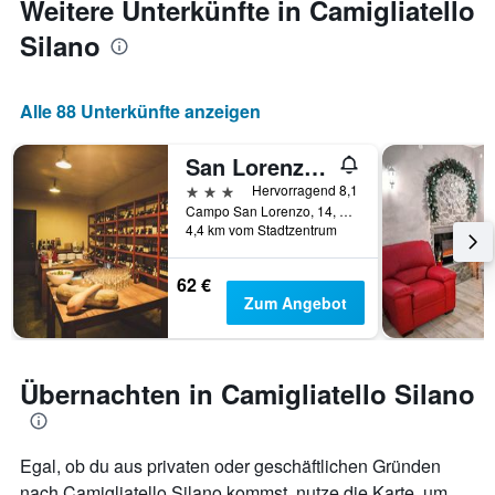
Weitere Unterkünfte in Camigliatello
Zimmerpreis
das
anzeigt.
Silano
Aufenthaltsdatum
rückt.
Das
Diagramm
Alle 88 Unterkünfte anzeigen
hat
1
San Lorenzo Si Alberga
X-
Achse,
3 Sterne
Hervorragend 8,1
die
Campo San Lorenzo, 14, Camigliatello Silano, Kalabrien, Italien
die
4,4 km vom Stadtzentrum
Anzahl
der
62 €
Tage
Zum Angebot
vor
dem
Aufenthalt
anzeigt
Übernachten in Camigliatello Silano
Das
Diagramm
hat
1
Egal, ob du aus privaten oder geschäftlichen Gründen
Y-
nach Camigliatello Silano kommst, nutze die Karte, um