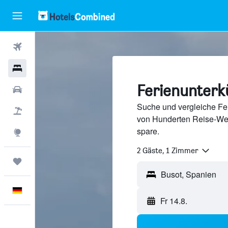
Flüge
Hotels
Ferienunterk
Mietwagen
Suche und vergleiche Fer
Pauschalreisen
von Hunderten Reise-We
spare.
Explore
2 Gäste, 1 Zimmer
Trips
Deutsch
Fr 14.8.