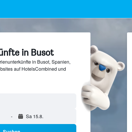
ünfte in Busot
ienunterkünfte in Busot, Spanien,
bsites auf HotelsCombined und
-
Sa 15.8.
Suchen