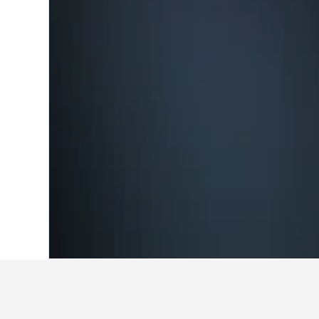
Start
Kanada
63.568
British Columbia
Reiseinformatio