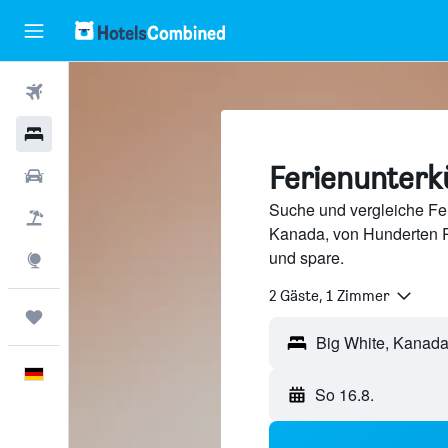
Flüge
Hotels
Ferienunterkü
Mietwagen
Suche und vergleiche Fer
Pauschalreisen
Kanada, von Hunderten 
und spare.
Explore
2 Gäste, 1 Zimmer
Trips
Deutsch
So 16.8.