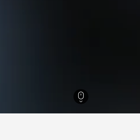
15.223
Big White
279
Big White
263
nen zu Ferienunterkünften in