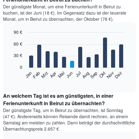
Der günstigste Monat, um eine Ferienunterkunft in Beirut zu
buchen, ist der Juni (18 €). Im Gegensatz dazu ist der teuerste
Monat, um in Beirut zu übernachten, der Oktober (78 €).
90 €
Bar
Chart
60 €
graphic.
chart
with
12
30 €
bars.
0
Das
Feb
Mai
Aug
Nov
Jan
Apr
Jul
Okt
Mrz
Jun
Sep
Dez
folgende
End
of
Diagramm
interactive
zeigt
chart
den
An welchem Tag ist es am günstigsten, in einer
durchschnittlichen
Ferienunterkunft in Beirut zu übernachten?
Zimmerpreis
Der günstigste Tag, um in Beirut zu übernachten, ist Sonntag
im
(47 €). Andererseits können Reisende damit rechnen, an einem
jeweiligen
Samstag am meisten zu zahlen. Dann beträgt der durchschnittliche
Monat
Übernachtungspreis 2.657 €.
an.
Das