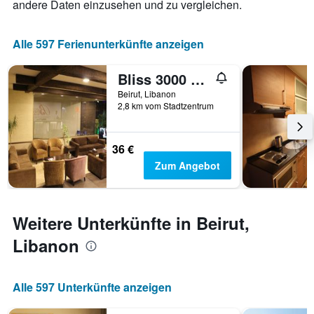
andere Daten einzusehen und zu vergleichen.
die
die
Anzahl
Alle 597 Ferienunterkünfte anzeigen
der
Tage
Bliss 3000 Furnished Studios
vor
dem
Beirut, Libanon
Aufenthalt
2,8 km vom Stadtzentrum
anzeigt
Das
Diagramm
36 €
hat
Zum Angebot
1
Y-
Achse,
die
Weitere Unterkünfte in Beirut,
den
durchschnittlichen
Libanon
Zimmerpreis
anzeigt
Alle 597 Unterkünfte anzeigen