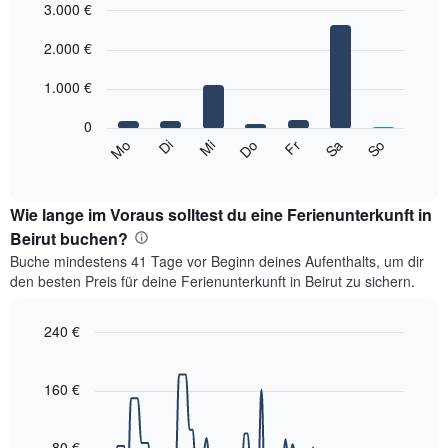
3.000 €
Diagramm
hat
Bar
Chart
1
graphic.
2.000 €
chart
with
X-
7
Achse,
1.000 €
bars.
die
die
0
Das
Monate
Sa
Do
Di
So
Fr
Mi
Mo
folgende
End
anzeigt.
of
Diagramm
Das
interactive
zeigt
chart
Diagramm
den
Wie lange im Voraus solltest du eine Ferienunterkunft in
hat
durchschnittlichen
Beirut buchen?
1
Preis
Y-
Buche mindestens 41 Tage vor Beginn deines Aufenthalts, um dir
eines
Achse,
den besten Preis für deine Ferienunterkunft in Beirut zu sichern.
Zimmers
die
für
den
den
240 €
durchschnittlichen
jeweiligen
Zimmerpreis
Line
Chart
Wochentag.
graphic.
anzeigt.
chart
Das
with
160 €
Diagramm
90
data
hat
points.
1
80 €