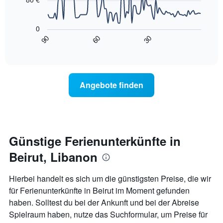
X-
Das
Achse,
folgende
die
0
Diagramm
die
90
60
30
zeigt,
End
Wochentage
of
wie
anzeigt.
interactive
sich
chart
Das
der
Diagramm
Preis
hat
Angebote finden
für
1
ein
Y-
Zimmer
Achse,
ändert,
die
je
den
näher
Günstige Ferienunterkünfte in
durchschnittlichen
das
Zimmerpreis
Beirut, Libanon
Aufenthaltsdatum
anzeigt.
rückt.
Das
Hierbei handelt es sich um die günstigsten Preise, die wir
Diagramm
für Ferienunterkünfte in Beirut im Moment gefunden
hat
haben. Solltest du bei der Ankunft und bei der Abreise
1
X-
Spielraum haben, nutze das Suchformular, um Preise für
Achse,