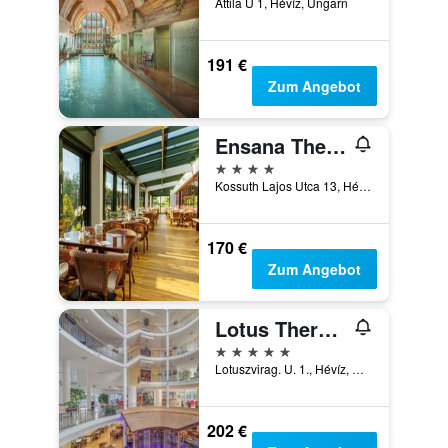
Attila U 1, Hévíz, Ungarn
191 €
Zum Angebot
Ensana Thermal Aqua
4 Sterne
Kossuth Lajos Utca 13, Hévíz, Ungarn
170 €
Zum Angebot
Lotus Therme Hotel & Spa
5 Sterne
Lotuszvirag. U. 1., Hévíz, Ungarn
202 €