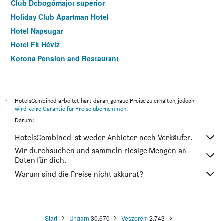
Club Dobogómajor superior
Holiday Club Apartman Hotel
Hotel Napsugar
Hotel Fit Hévíz
Korona Pension and Restaurant
Nussbaum Panzió
Sante Hévíz
Park Hotel Hévíz
*
HotelsCombined arbeitet hart daran, genaue Preise zu erhalten, jedoch
wird keine Garantie für Preise übernommen
.
Amira Boutique Hotel Hévíz Wellness & Spa
Darum:
Kosztolányi Apartmanház
HotelsCombined ist weder Anbieter noch Verkäufer.
Hevizi Topark Panzio
Wir durchsuchen und sammeln riesige Mengen an
Kristály Hotel
Daten für dich.
Abbázia Club Hotel Kék
Warum sind die Preise nicht akkurat?
Echo Residence All Suite Hotel
Start
Ungarn
30.670
Veszprém
2.743