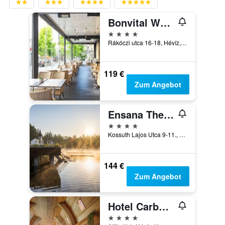
Bonvital Wellness & Gastro Hotel Hévíz - Adults Only
4 Sterne
Rákóczi utca 16-18, Hévíz, Ungarn
119 €
Zum Angebot
Ensana Thermal Hévíz
4 Sterne
Kossuth Lajos Utca 9-11., Hévíz, Ungarn
144 €
Zum Angebot
Hotel Carbona Thermal Spa
4 Sterne