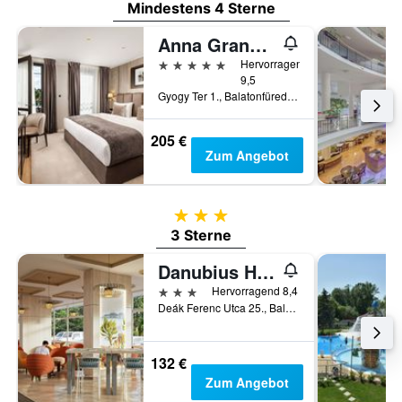
Mindestens 4 Sterne
Anna Grand Hotel
5 Sterne
Hervorragend
9,5
Gyogy Ter 1., Balatonfüred, Ungarn
205 €
Zum Angebot
3 Sterne
3 Sterne
Danubius Hotel Annabella
3 Sterne
Hervorragend 8,4
Deák Ferenc Utca 25., Balatonfüred, Ungarn
132 €
Zum Angebot