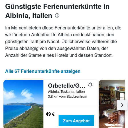
jeweiligen
Günstigste Ferienunterkünfte in
Wochentag.
Albinia, Italien
Das
Diagramm
hat
Im Moment bieten diese Ferienunterkünfte unter allen, die
1
wir für einen Aufenthalt in Albinia entdeckt haben, den
X-
günstigsten Tarif pro Nacht. Üblicherweise variieren die
Achse,
die
Preise abhängig von den ausgewählten Daten, der
die
Anzahl der Sterne eines Hotels und dessen Standort.
Wochentage
anzeigt.
Das
Alle 67 Ferienunterkünfte anzeigen
Diagramm
hat
Orbetello/Gitavillage Il Gabbiano
1
Y-
Albinia, Toskana, Italien
Achse,
3,8 km vom Stadtzentrum
die
den
durchschnittlichen
49 €
Zimmerpreis
Zum Angebot
anzeigt.