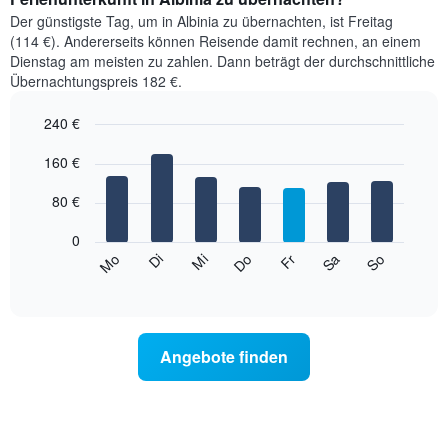
Der günstigste Tag, um in Albinia zu übernachten, ist Freitag
(114 €). Andererseits können Reisende damit rechnen, an einem
Dienstag am meisten zu zahlen. Dann beträgt der durchschnittliche
Übernachtungspreis 182 €.
240 €
Bar
Chart
graphic.
160 €
chart
with
7
80 €
bars.
0
Das
Mi
Do
Fr
Sa
So
Mo
Di
folgende
End
of
Diagramm
interactive
zeigt
chart
den
durchschnittlichen
Angebote finden
Preis
eines
Zimmers
für
den