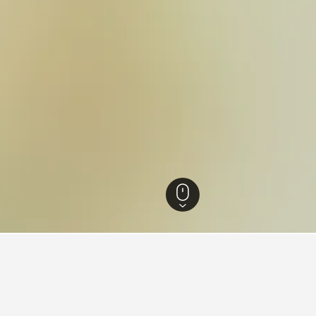
chenland
3.223
Agrafa
7