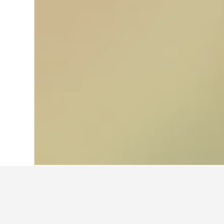
Start
Griechenland
143.951
Mittelgrie