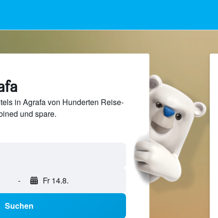
afa
els in Agrafa von Hunderten Reise-
ined und spare.
-
Fr 14.8.
Suchen