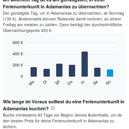
Ferienunterkunft in Adamantas zu übernachten?
Der günstigste Tag, um in Adamantas zu übernachten, ist Sonntag
(135 €). Andererseits können Reisende damit rechnen, an einem
Freitag am meisten zu zahlen. Dann beträgt der durchschnittliche
Übernachtungspreis 453 €.
600 €
Bar
Chart
graphic.
400 €
chart
with
7
200 €
bars.
0
Das
Mi
Do
Fr
Sa
So
Mo
Di
folgende
End
of
Diagramm
interactive
zeigt
chart
den
Wie lange im Voraus solltest du eine Ferienunterkunft in
durchschnittlichen
Adamantas buchen?
Preis
Buche mindestens 83 Tage vor Beginn deines Aufenthalts, um dir
eines
den besten Preis für deine Ferienunterkunft in Adamantas zu
Zimmers
sichern.
für