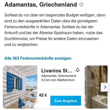
anzeigt.
Adamantas, Griechenland
Aufenthaltsdatum
rückt.
Das
Solltest du nur über ein begrenztes Budget verfügen, dann
Diagramm
sind zu den ausgewählten Daten dies die günstigsten
hat
Ferienunterkünfte in Adamantas. Solltest du bei der
1
X-
Ankunft und bei der Abreise Spielraum haben, nutze das
Achse,
Suchformular, um Preise für andere Daten einzusehen
die
und zu vergleichen.
die
Anzahl
der
Alle 363 Ferienunterkünfte anzeigen
Tage
vor
dem
Livanios Studios
Aufenthalt
Adamantas, Griechenland
anzeigt
0,3 km vom Stadtzentrum
Das
Diagramm
hat
62 €
1
Zum Angebot
Y-
Achse,