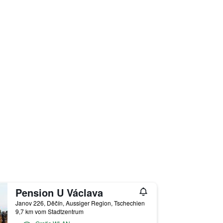
Pension U Václava
Janov 226, Děčín, Aussiger Region, Tschechien
9,7 km vom Stadtzentrum