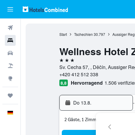
Flüge
Start
Tschechien
30.797
Aussiger Reg
Hotels
Wellness Hotel Z
Mietwagen
3 Sterne
Pauschalreisen
Sv. Cecha 57, , Děčín, Aussiger R
+420 412 512 338
Explore
Hervorragend
1.506 verifizi
8,8
Trips
Do 13.8.
-
Deutsch
2 Gäste, 1 Zimmer