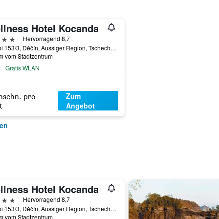
llness Hotel Kocanda
erne
Hervorragend 8,7
Polabi 153/3, Děčín, Aussiger Region, Tschechien
km vom Stadtzentrum
Gratis WLAN
Zum
hschn. pro
Angebot
t
gen
llness Hotel Kocanda
erne
Hervorragend 8,7
Polabi 153/3, Děčín, Aussiger Region, Tschechien
km vom Stadtzentrum