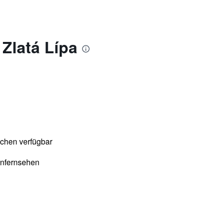
Zlatá Lípa
chen verfügbar
enfernsehen