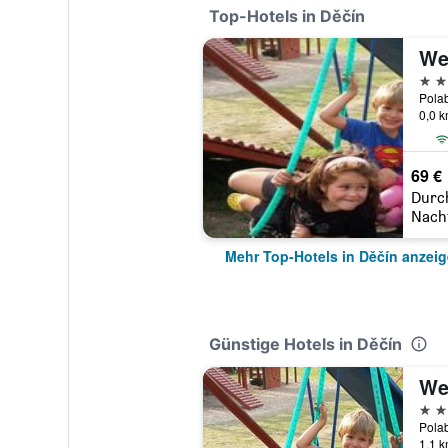
Top-Hotels in Děčín
We
4 St
0,0 
69 €
Durc
Nach
Mehr Top-Hotels in Děčín anzei
Günstige Hotels in Děčín
We
4 St
1,1 