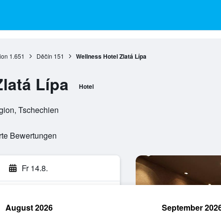
ion
1.651
Děčín
151
Wellness Hotel Zlatá Lípa
latá Lípa
Hotel
egion, Tschechien
erte Bewertungen
Fr 14.8.
August 2026
September 202