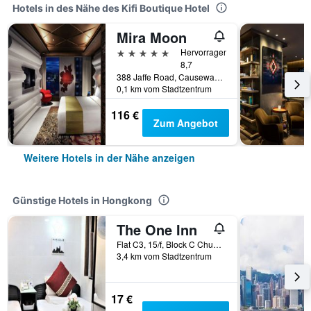
Hotels in des Nähe des Kifi Boutique Hotel
Mira Moon
5 Sterne
Hervorragend
8,7
388 Jaffe Road, Causeway Bay, Hongkong, Hongkong
0,1 km vom Stadtzentrum
116 €
Zum Angebot
Weitere Hotels in der Nähe anzeigen
Günstige Hotels in Hongkong
The One Inn
Flat C3, 15/f, Block C Chungking Mansion, Hongkong, Hongkong
3,4 km vom Stadtzentrum
17 €