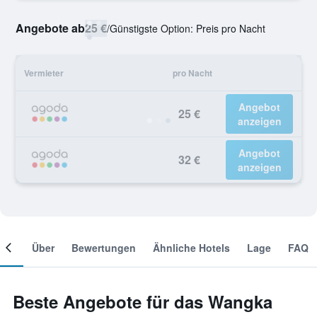
Angebote ab
25 €
/
Günstigste Option: Preis pro Nacht
Vermieter
pro Nacht
Angebot
25 €
anzeigen
Angebot
32 €
anzeigen
mer
Über
Bewertungen
Ähnliche Hotels
Lage
FAQ
Beste Angebote für das Wangka