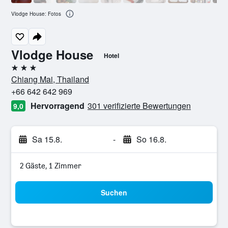
Vlodge House: Fotos
Vlodge House
Hotel
3 Sterne
Chiang Mai, Thailand
+66 642 642 969
Hervorragend
301 verifizierte Bewertungen
9,0
Sa 15.8.
-
So 16.8.
2 Gäste, 1 Zimmer
Suchen