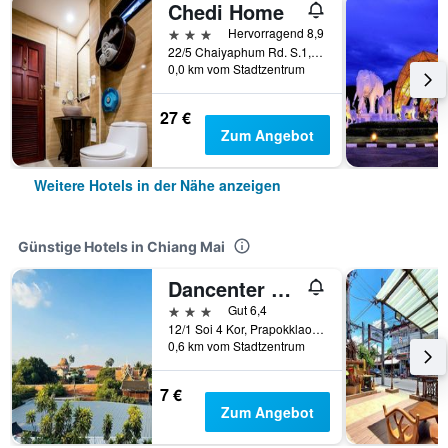
Chedi Home
3 Sterne
Hervorragend 8,9
22/5 Chaiyaphum Rd. S.1, Chiang Mai, Thailand
0,0 km vom Stadtzentrum
27 €
Zum Angebot
Weitere Hotels in der Nähe anzeigen
Günstige Hotels in Chiang Mai
Dancenter Bupatara Chiangmai
3 Sterne
Gut 6,4
12/1 Soi 4 Kor, Prapokklao Road, Chiang Mai, Thailand
0,6 km vom Stadtzentrum
7 €
Zum Angebot