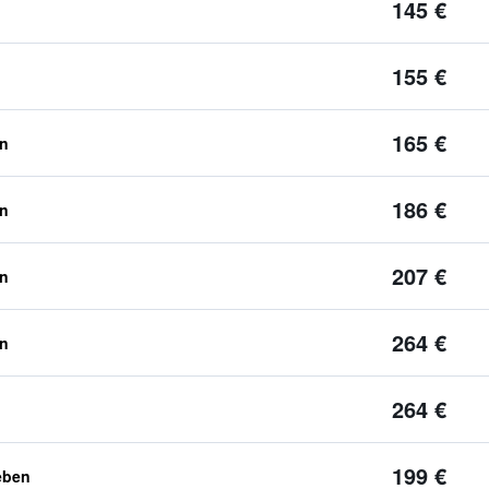
145 €
155 €
165 €
en
186 €
en
207 €
en
264 €
en
264 €
199 €
eben