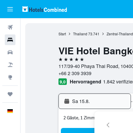
Flüge
Start
Thailand
73.741
Zentral-Thailand
Hotels
VIE Hotel Bangk
Mietwagen
5 Sterne
Pauschalreisen
117/39-40 Phaya Thai Road, 10400
+66 2 309 3939
Explore
Hervorragend
1.842 verifizi
9,0
Trips
Sa 15.8.
-
Deutsch
2 Gäste, 1 Zimmer