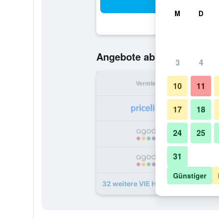
Suc
M
D
97 €
Angebote ab
/
Günstigste O
3
4
Vermieter
pr
10
11
17
18
24
25
31
1
Günstiger
32 weitere VIE Hotel Bangkok - MG