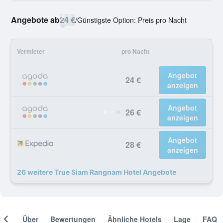
Angebote ab
24 €
/
Günstigste Option: Preis pro Nacht
Vermieter
pro Nacht
Angebot
24 €
anzeigen
Angebot
26 €
anzeigen
Angebot
28 €
anzeigen
26 weitere True Siam Rangnam Hotel Angebote
mer
Über
Bewertungen
Ähnliche Hotels
Lage
FAQ