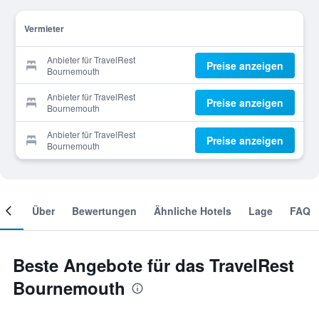
Vermieter
Anbieter für TravelRest
Preise anzeigen
Bournemouth
Anbieter für TravelRest
Preise anzeigen
Bournemouth
Anbieter für TravelRest
Preise anzeigen
Bournemouth
mer
Über
Bewertungen
Ähnliche Hotels
Lage
FAQ
Beste Angebote für das TravelRest
Bournemouth