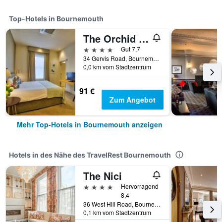
Top-Hotels in Bournemouth
The Orchid Hotel
4 Sterne
Gut 7,7
34 Gervis Road, Bournemouth, Großbritannien
0,0 km vom Stadtzentrum
91 €
Zum Angebot
Mehr Top-Hotels in Bournemouth anzeigen
Hotels in des Nähe des TravelRest Bournemouth
The Nici
4 Sterne
Hervorragend
8,4
36 West Hill Road, Bournemouth, Großbritannien
0,1 km vom Stadtzentrum