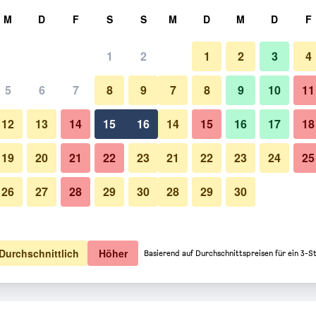
hen
M
D
F
S
S
M
D
M
D
F
1
2
1
2
3
4
 Option: Preis pro Nacht
5
6
7
8
9
7
8
9
10
11
Balkon
o Nacht
12
13
14
15
16
14
15
16
17
18
57 €
Angebot anzeigen
19
20
21
22
23
21
22
23
24
25
26
27
28
29
30
28
29
30
The Wave Resort: Fotos
Durchschnittlich
Höher
Basierend auf Durchschnittspreisen für ein 3-S