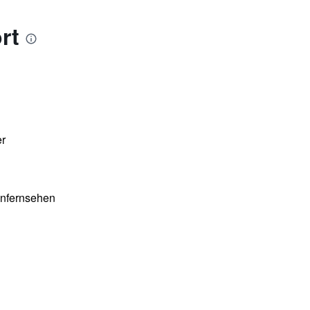
rt
er
enfernsehen