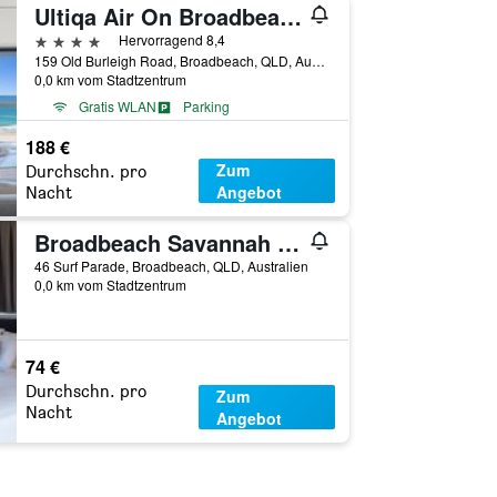
Ultiqa Air On Broadbeach
4 Sterne
Hervorragend 8,4
159 Old Burleigh Road, Broadbeach, QLD, Australien
0,0 km vom Stadtzentrum
Gratis WLAN
Parking
188 €
Zum
Durchschn. pro
Angebot
Nacht
Broadbeach Savannah Hotel & Resort
46 Surf Parade, Broadbeach, QLD, Australien
0,0 km vom Stadtzentrum
74 €
Durchschn. pro
Zum
Nacht
Angebot