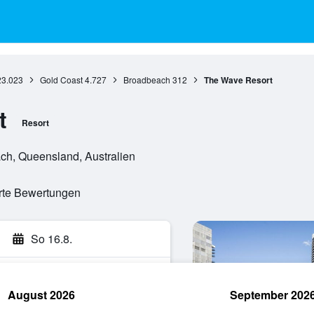
23.023
Gold Coast
4.727
Broadbeach
312
The Wave Resort
t
Resort
ch, Queensland, Australien
erte Bewertungen
So 16.8.
August 2026
September 202