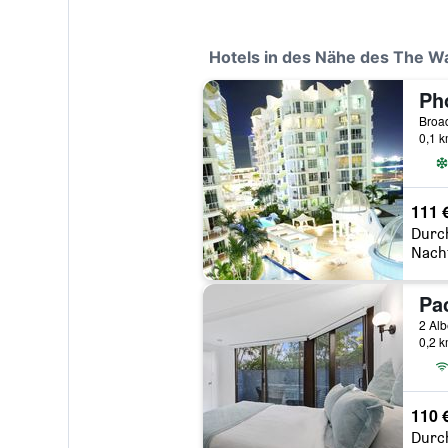
Hotels in des Nähe des The W
Ph
Broad
0,1 
111 
Durc
Nach
2 Alb
0,2 
110 
Durc