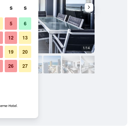
S
S
5
6
12
13
1/14
Balkon
19
20
26
27
terne-Hotel.