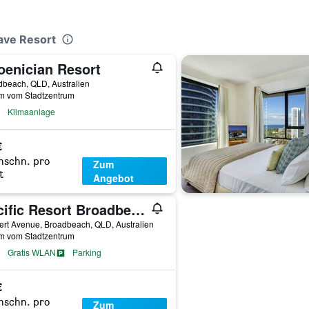
ave Resort
oenician Resort
beach, QLD, Australien
km vom Stadtzentrum
Klimaanlage
€
hschn. pro
Zum
t
Angebot
Pacific Resort Broadbeach
ert Avenue, Broadbeach, QLD, Australien
km vom Stadtzentrum
Gratis WLAN
Parking
€
hschn. pro
Zum