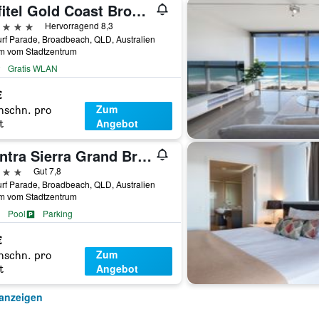
Sofitel Gold Coast Broadbeach
erne
Hervorragend 8,3
rf Parade, Broadbeach, QLD, Australien
km vom Stadtzentrum
Gratis WLAN
€
Zum
hschn. pro
Angebot
t
Mantra Sierra Grand Broadbeach
erne
Gut 7,8
rf Parade, Broadbeach, QLD, Australien
km vom Stadtzentrum
Pool
Parking
€
Zum
hschn. pro
Angebot
t
anzeigen