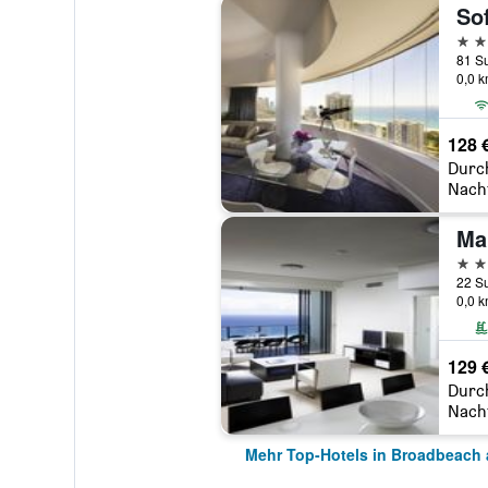
5 St
81 Su
0,0 
128 
Durc
Nach
4 St
22 Su
0,0 
129 
Durc
Nach
Mehr Top-Hotels in Broadbeach 