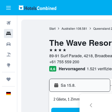
Flüge
Start
Australien
108.581
Queensland
Hotels
The Wave Resor
Mietwagen
4 Sterne
Pauschalreisen
89-91 Surf Parade, 4218, Broadbea
+61 755 559 200
Explore
Hervorragend
1.521 verifizi
8,6
Trips
Sa 15.8.
-
Deutsch
2 Gäste, 1 Zimmer