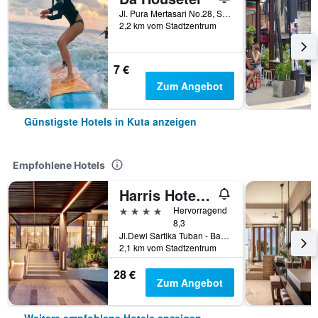
Jl. Pura Mertasari No.28, Sunset Road, Kuta, Indonesien
2,2 km vom Stadtzentrum
7 €
Zum Angebot
Günstigste Hotels in Kuta anzeigen
Empfohlene Hotels
Harris Hotel Kuta Tuban Bali
4 Sterne
Hervorragend
8,3
Jl.Dewi Sartika Tuban - Bali, Indonesia, 3, Kuta, Indonesien
2,1 km vom Stadtzentrum
28 €
Zum Angebot