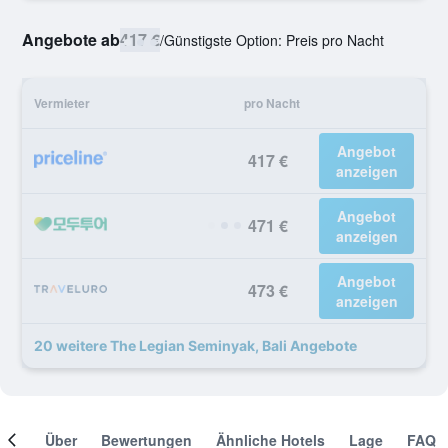
Angebote ab
417 €
/
Günstigste Option: Preis pro Nacht
Vermieter
pro Nacht
Angebot
417 €
anzeigen
Angebot
471 €
anzeigen
Angebot
473 €
anzeigen
20 weitere The Legian Seminyak, Bali Angebote
mer
Über
Bewertungen
Ähnliche Hotels
Lage
FAQ