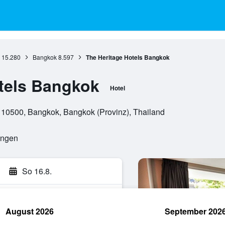
15.280
Bangkok
8.597
The Heritage Hotels Bangkok
tels Bangkok
Hotel
 10500, Bangkok, Bangkok (Provinz), Thailand
ungen
So 16.8.
August 2026
September 202