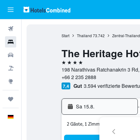
Flüge
Start
Thailand
73.742
Zentral-Thailand
Hotels
The Heritage Ho
Mietwagen
4 Sterne
Pauschalreisen
198 Narathivas Ratchanakrin 3 Rd,
+66 2 235 2888
Explore
Gut
3.594 verifizierte Bewert
7,4
Trips
Sa 15.8.
-
Deutsch
2 Gäste, 1 Zimmer