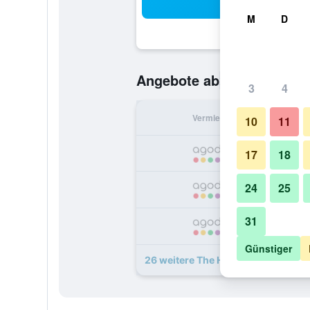
Suc
M
D
23 €
Angebote ab
/
Günstigste O
3
4
Vermieter
pr
10
11
17
18
24
25
31
Günstiger
26 weitere The Heritage Hotels B