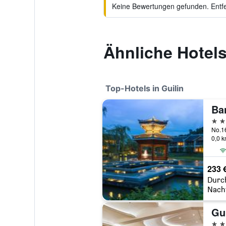
Keine Bewertungen gefunden. Entfer
Ähnliche Hotel
Top-Hotels in Guilin
Ba
5 St
0,0 
233 
Durc
Nach
5 St