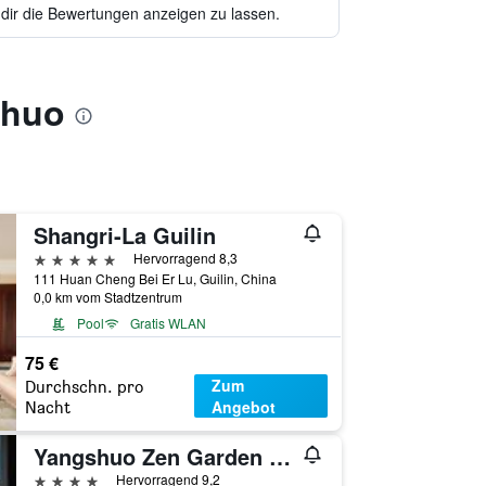
 dir die Bewertungen anzeigen zu lassen.
shuo
Shangri-La Guilin
5 Sterne
Hervorragend 8,3
111 Huan Cheng Bei Er Lu, Guilin, China
0,0 km vom Stadtzentrum
Pool
Gratis WLAN
75 €
Zum
Durchschn. pro
Angebot
Nacht
Yangshuo Zen Garden Resort - Yulong River
4 Sterne
Hervorragend 9,2