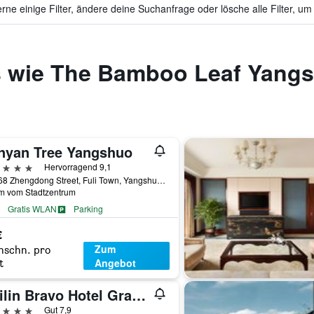
ne einige Filter, ändere deine Suchanfrage oder lösche alle Filter, um
s wie The Bamboo Leaf Yang
nyan Tree Yangshuo
erne
Hervorragend 9,1
No.168 Zhengdong Street, Fuli Town, Yangshuo, Guangxi, Guilin, China
km vom Stadtzentrum
Gratis WLAN
Parking
€
Zum
hschn. pro
Angebot
t
Guilin Bravo Hotel Grand Wing
erne
Gut 7,9