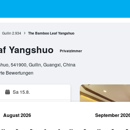
Guilin
2.934
The Bamboo Leaf Yangshuo
af Yangshuo
Privatzimmer
shuo, 541900, Guilin, Guangxi, China
erte Bewertungen
Sa 15.8.
August 2026
September 202
hen