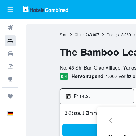
Flüge
Start
China
243.007
Guangxi
8.269
Hotels
The Bamboo Le
Mietwagen
Bewertungskategorie 0
Pauschalreisen
No. 48 Shi Ban Qiao Village, Yang
Hervorragend
1.007 verifizi
9,4
Explore
Fr 14.8.
-
Trips
2 Gäste, 1 Zimmer
Deutsch
Suc