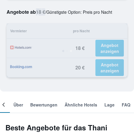
Angebote ab
18 €
/
Günstigste Option: Preis pro Nacht
Vermieter
pro Nacht
Angebot
18 €
anzeigen
Angebot
20 €
anzeigen
mer
Über
Bewertungen
Ähnliche Hotels
Lage
FAQ
Beste Angebote für das Thani