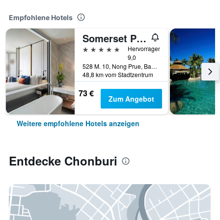
Empfohlene Hotels
Somerset Pattaya
5 Sterne
Hervorragend
9,0
528 M. 10, Nong Prue, Bang Lamung, Chonburi, Thailand
48,8 km vom Stadtzentrum
73 €
Zum Angebot
Weitere empfohlene Hotels anzeigen
Entdecke Chonburi