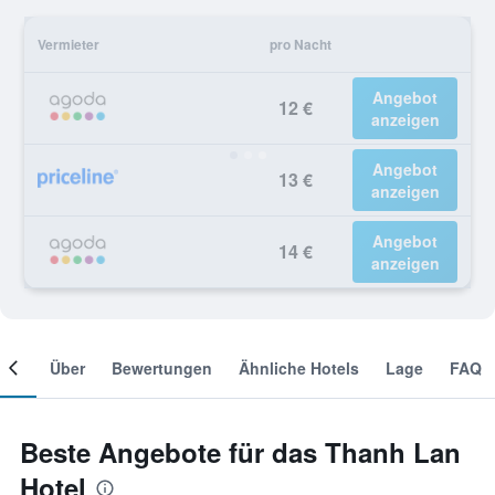
Vermieter
pro Nacht
Angebot
12 €
anzeigen
Angebot
13 €
anzeigen
Angebot
14 €
anzeigen
mer
Über
Bewertungen
Ähnliche Hotels
Lage
FAQ
Beste Angebote für das Thanh Lan
Hotel