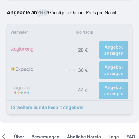
Angebote ab
28 €
/
Günstigste Option: Preis pro Nacht
Vermieter
pro Nacht
Angebot
28 €
anzeigen
Angebot
30 €
anzeigen
Angebot
44 €
anzeigen
12 weitere Sunda Resort Angebote
mer
Über
Bewertungen
Ähnliche Hotels
Lage
FAQ