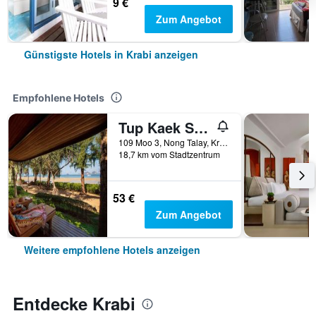
9 €
Zum Angebot
Günstigste Hotels in Krabi anzeigen
Empfohlene Hotels
Tup Kaek Sunset Beach Resort
109 Moo 3, Nong Talay, Krabi, Thailand
18,7 km vom Stadtzentrum
53 €
Zum Angebot
Weitere empfohlene Hotels anzeigen
Entdecke Krabi