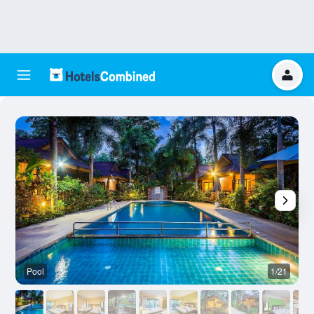
Pool
1/21