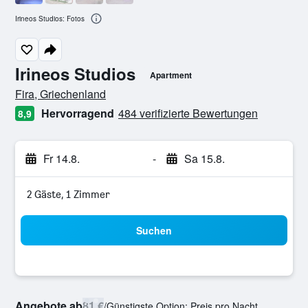
Irineos Studios: Fotos
Irineos Studios
Apartment
Bewertungskategorie 0
Fira, Griechenland
Hervorragend
484 verifizierte Bewertungen
8,9
Fr 14.8.
-
Sa 15.8.
2 Gäste, 1 Zimmer
Suchen
Angebote ab
81 €
/
Günstigste Option: Preis pro Nacht