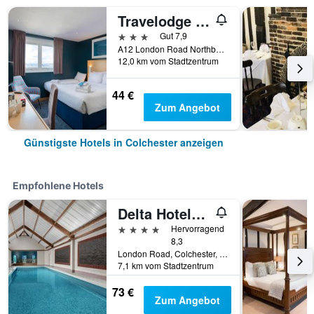
Travelodge Colchester Feering
3 Sterne
Gut 7,9
A12 London Road Northbound Feering, Colchester, Großbritannien
12,0 km vom Stadtzentrum
44 €
Zum Angebot
Günstigste Hotels in Colchester anzeigen
Empfohlene Hotels
Delta Hotels by Marriott Colchester
4 Sterne
Hervorragend
8,3
London Road, Colchester, Großbritannien
7,1 km vom Stadtzentrum
73 €
Zum Angebot