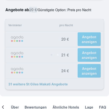
Angebote ab
20 €
/
Günstigste Option: Preis pro Nacht
Vermieter
pro Nacht
Angebot
20 €
anzeigen
Angebot
21 €
anzeigen
Angebot
24 €
anzeigen
31 weitere St Giles Makati Angebote
mer
Über
Bewertungen
Ähnliche Hotels
Lage
FAQ