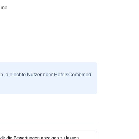
ume
n, die echte Nutzer über HotelsCombined
 dir die Bewertungen anzeigen zu lassen.