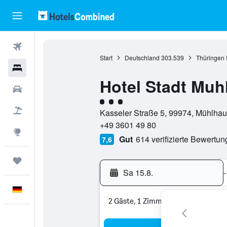
Flüge
Start
Deutschland
303.539
Thüringen
Hotels
Hotel Stadt Mu
Mietwagen
Bewertungskategorie 3
Pauschalreisen
Kasseler Straße 5, 99974, Mühlhau
+49 3601 49 80
Explore
Gut
614 verifizierte Bewertu
7,6
Trips
Sa 15.8.
-
Deutsch
2 Gäste, 1 Zimmer