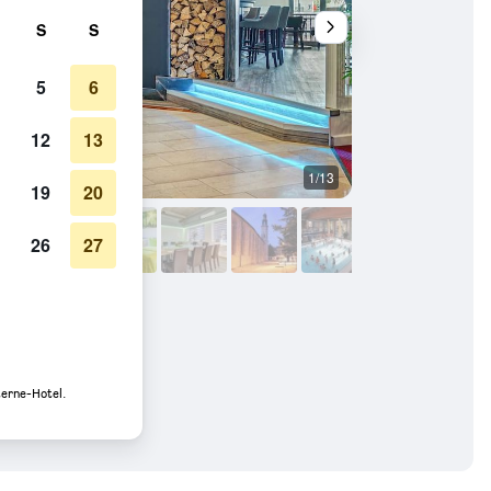
S
S
5
6
12
13
1/13
Sonstige
19
20
26
27
terne-Hotel.