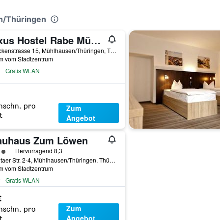
n/Thüringen
Luxus Hostel Rabe Mühlhausen
Brueckenstrasse 15, Mühlhausen/Thüringen, Thüringen, Deutschland
km vom Stadtzentrum
Gratis WLAN
hschn. pro
Zum
t
Angebot
auhaus Zum Löwen
rtungskategorie 3
Hervorragend 8,3
Felchtaer Str. 2-4, Mühlhausen/Thüringen, Thüringen, Deutschland
km vom Stadtzentrum
Gratis WLAN
€
Zum
hschn. pro
Angebot
t