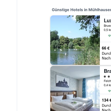
Günstige Hotels in Mühlhause
0,5 
66 €
Durc
Nach
Br
Bewe
0,4 
134 
Durc
Nach