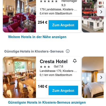
5 Sterne
Hervorragend
9,3
179 Landstrasse, Klosters-Serneus, Graubünden, Schweiz
0,4 km vom Stadtzentrum
254 €
Zum Angebot
Weitere Hotels in der Nähe anzeigen
Günstige Hotels in Klosters-Serneus
Cresta Hotel
3 Sterne
Gut 7,6
Landstrasse 170, Klosters-Serneus, Graubünden, Schweiz
0,1 km vom Stadtzentrum
140 €
Zum Angebot
Günstigste Hotels in Klosters-Serneus anzeigen