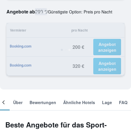
Angebote ab
200 €
/
Günstigste Option: Preis pro Nacht
Vermieter
pro Nacht
Angebot
200 €
anzeigen
Angebot
320 €
anzeigen
mer
Über
Bewertungen
Ähnliche Hotels
Lage
FAQ
Beste Angebote für das Sport-