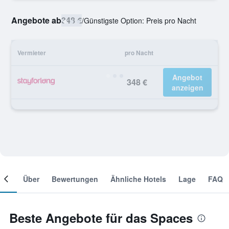
Angebote ab
348 €
/
Günstigste Option: Preis pro Nacht
Vermieter
pro Nacht
Angebot
348 €
anzeigen
mer
Über
Bewertungen
Ähnliche Hotels
Lage
FAQ
Beste Angebote für das Spaces