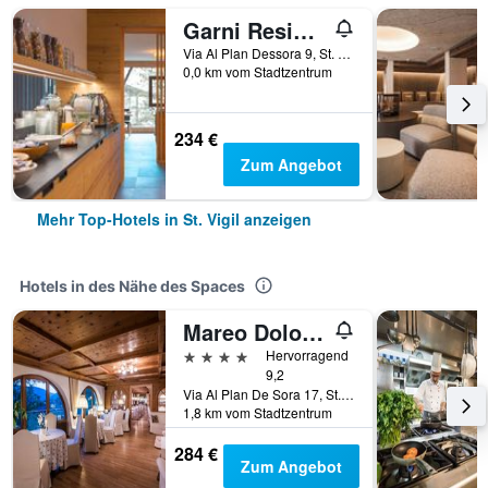
Garni Residence Alnö - Adults Only
Via Al Plan Dessora 9, St. Vigil, Südtirol, Italien
0,0 km vom Stadtzentrum
234 €
Zum Angebot
Mehr Top-Hotels in St. Vigil anzeigen
Hotels in des Nähe des Spaces
Mareo Dolomites Hotel
4 Sterne
Hervorragend
9,2
Via Al Plan De Sora 17, St. Vigil, Südtirol, Italien
1,8 km vom Stadtzentrum
284 €
Zum Angebot