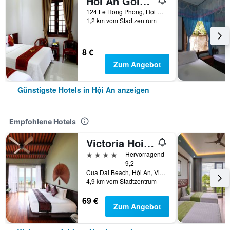
Hoi An Golden Horse Villa
124 Le Hong Phong, Hội An, Vietnam
1,2 km vom Stadtzentrum
8 €
Zum Angebot
Günstigste Hotels in Hội An anzeigen
Empfohlene Hotels
Victoria Hoi An Beach Resort & Spa
4 Sterne
Hervorragend
9,2
Cua Dai Beach, Hội An, Vietnam
4,9 km vom Stadtzentrum
69 €
Zum Angebot