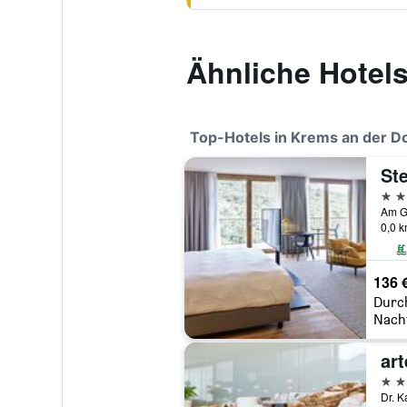
Ähnliche Hotel
Top-Hotels in Krems an der D
4 St
0,0 
136 
Durc
Nach
ar
4 St