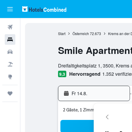
Flüge
Start
Österreich
72.673
Krems an der
Hotels
Smile Apartmen
Mietwagen
Bewertungskategorie 0
Pauschalreisen
Dreifaltigkeitsplatz 1, 3500, Krems
Hervorragend
1.352 verifizi
9,3
Explore
Fr 14.8.
-
Trips
2 Gäste, 1 Zimmer
Suc