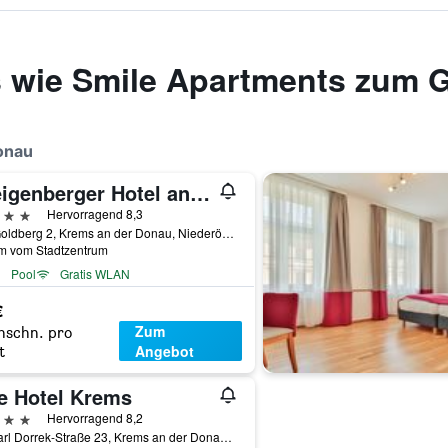
s wie Smile Apartments zum 
onau
Steigenberger Hotel and Spa Krems
erne
Hervorragend 8,3
Am Goldberg 2, Krems an der Donau, Niederösterreich, Österreich
km vom Stadtzentrum
Pool
Gratis WLAN
€
Zum
hschn. pro
Angebot
t
te Hotel Krems
erne
Hervorragend 8,2
Dr. Karl Dorrek-Straße 23, Krems an der Donau, Niederösterreich, Österreich