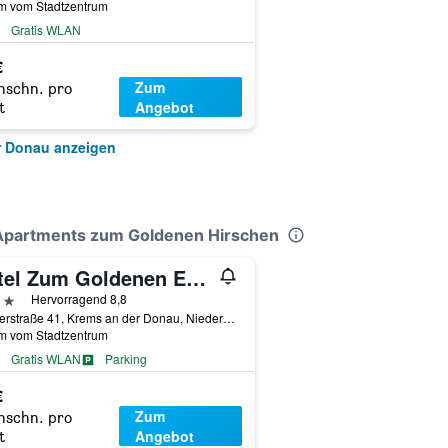
km vom Stadtzentrum
Gratis WLAN
€
Zum
hschn. pro
Angebot
t
r Donau anzeigen
 Apartments zum Goldenen Hirschen
Hotel Zum Goldenen Engel (Adults Only)
erne
Hervorragend 8,8
Wienerstraße 41, Krems an der Donau, Niederösterreich, Österreich
km vom Stadtzentrum
Gratis WLAN
Parking
€
Zum
hschn. pro
Angebot
t