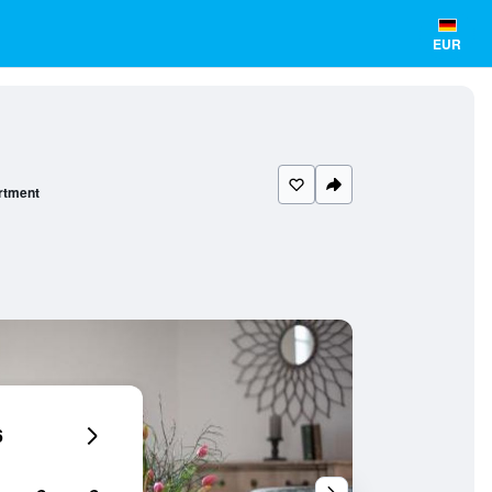
EUR
rtment
6