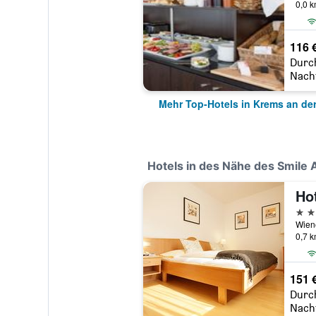
0,0 
116 
Durc
Nach
Mehr Top-Hotels in Krems an de
Hotels in des Nähe des Smile
3 St
0,7 
151 
Durc
Nach