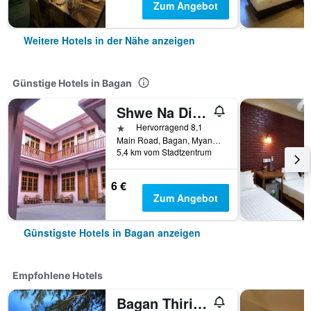
Zum Angebot
Weitere Hotels in der Nähe anzeigen
Günstige Hotels in Bagan
Shwe Na Di Guest House
1 Stern
Hervorragend 8,1
Main Road, Bagan, Myanmar
5,4 km vom Stadtzentrum
6 €
Zum Angebot
Günstigste Hotels in Bagan anzeigen
Empfohlene Hotels
Bagan Thiripyitsaya Sanctuary Resort