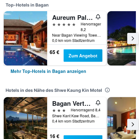
Top-Hotels in Bagan
Aureum Palace Hotel & Resort Bagan
5 Sterne
Hervorragend
8,2
Near Bagan Viewing Tower, Min Nathu Village, Bagan, Myanmar
0,0 km vom Stadtzentrum
65 €
Zum Angebot
Mehr Top-Hotels in Bagan anzeigen
Hotels in des Nähe des Shwe Kaung Kin Motel
Bagan Vertex Hotel
3 Sterne
Hervorragend 8,4
Shwe Kant Kaw Road, Bagan, Myanmar
0,4 km vom Stadtzentrum
16 €