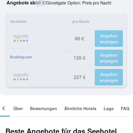
Angebote ab
86 €
/
Günstigste Option: Preis pro Nacht
Vermieter
pro Nacht
Angebot
86 €
anzeigen
Angebot
120 €
anzeigen
Angebot
227 €
anzeigen
mer
Über
Bewertungen
Ähnliche Hotels
Lage
FAQ
Beste Angebote für das Seehotel