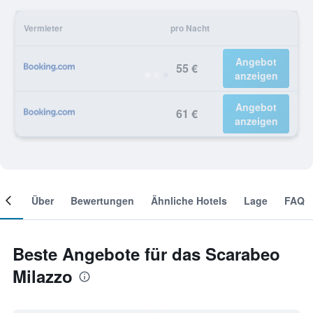
Vermieter
pro Nacht
Angebot
55 €
anzeigen
Angebot
61 €
anzeigen
mer
Über
Bewertungen
Ähnliche Hotels
Lage
FAQ
Beste Angebote für das Scarabeo
Milazzo