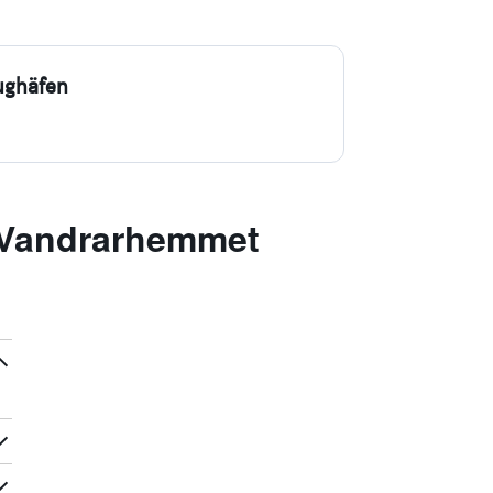
ughäfen
 Vandrarhemmet