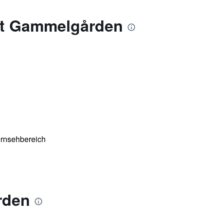
et Gammelgården
ernsehbereich
rden