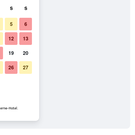
S
S
5
6
12
13
19
20
26
27
terne-Hotel.