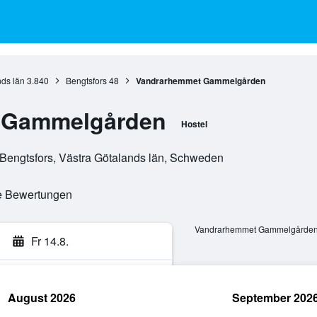
nds län
3.840
Bengtsfors
48
Vandrarhemmet Gammelgården
 Gammelgården
Hostel
Bengtsfors, Västra Götalands län, Schweden
te Bewertungen
Vandrarhemmet Gammelgården:
Fr 14.8.
August 2026
September 202