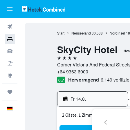
Flüge
Start
Neuseeland
30.538
Nordinsel
18
Hotels
SkyCity Hotel
Mietwagen
Hot
4 Sterne
Pauschalreisen
Corner Victoria And Federal Street
+64 9363 6000
Explore
Hervorragend
6.149 verifizi
8,7
Trips
Fr 14.8.
-
Deutsch
2 Gäste, 1 Zimmer