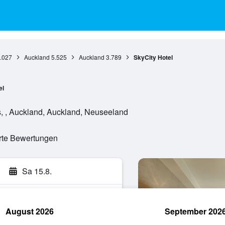
.027
Auckland
5.525
Auckland
3.789
SkyCity Hotel
el
s, , Auckland, Auckland, Neuseeland
erte Bewertungen
Sa 15.8.
August 2026
September 202