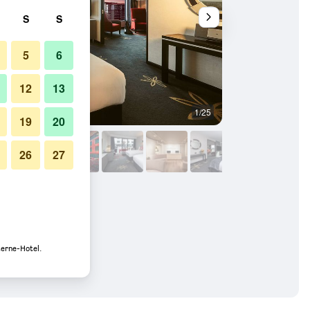
S
S
5
6
12
13
1/25
Innenhof
19
20
26
27
terne-Hotel.