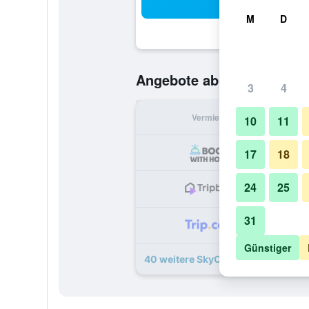
Suc
M
D
67 €
Angebote ab
/
Günstigste O
3
4
Vermieter
pr
10
11
17
18
24
25
31
Günstiger
40 weitere SkyCity Hotel Angebote