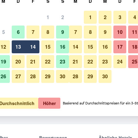
M
D
F
S
S
M
D
M
D
F
1
2
1
2
3
4
5
6
7
8
9
7
8
9
10
11
12
13
14
15
16
14
15
16
17
18
Preise anzeigen
19
20
21
22
23
21
22
23
24
25
26
27
28
29
30
28
29
30
Preise anzeigen
Preise anzeigen
Durchschnittlich
Höher
Basierend auf Durchschnittspreisen für ein 3-S
Über
Bewertungen
Ähnliche Hotels