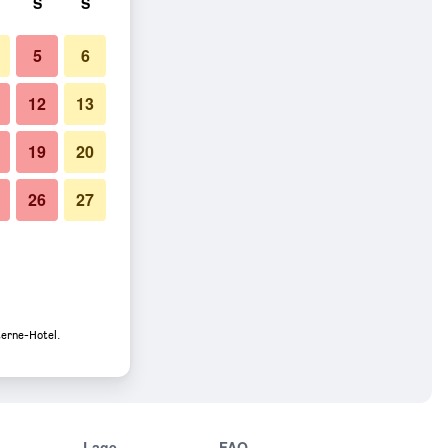
S
S
5
6
12
13
19
20
26
27
terne-Hotel.
Lage
FAQ