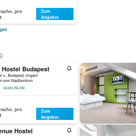
Zum
hschn. pro
Angebot
t
igen
 Hostel Budapest
r u., Budapest, Ungarn
km vom Stadtzentrum
Gratis WLAN
hschn. pro
Zum
t
Angebot
enue Hostel