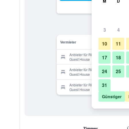
M
D
3
4
Vermieter
10
11
Anbieter für Riverside Danube
17
18
Guest House
Anbieter für Riverside Danube
24
25
Guest House
31
Anbieter für Riverside Danube
Guest House
Günstiger
Zimmer