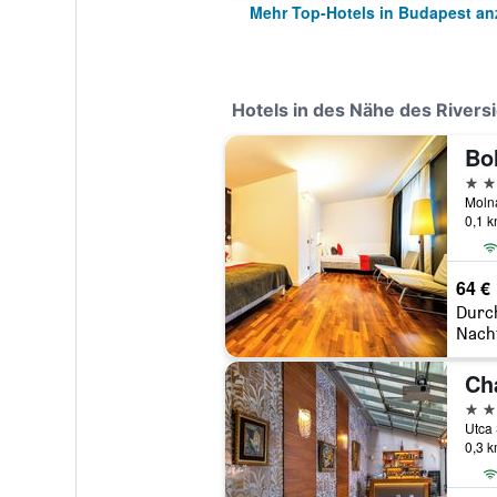
Mehr Top-Hotels in Budapest an
Hotels in des Nähe des River
Bo
4 St
Molna
0,1 
64 €
Durc
Nach
Ch
4 St
Utca 
0,3 