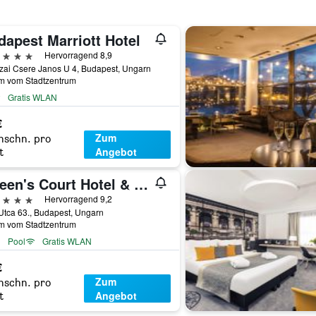
dapest Marriott Hotel
erne
Hervorragend 8,9
zai Csere Janos U 4, Budapest, Ungarn
km vom Stadtzentrum
Gratis WLAN
€
Zum
hschn. pro
Angebot
t
Queen's Court Hotel & Residence
erne
Hervorragend 9,2
tca 63., Budapest, Ungarn
km vom Stadtzentrum
Pool
Gratis WLAN
€
Zum
hschn. pro
Angebot
t