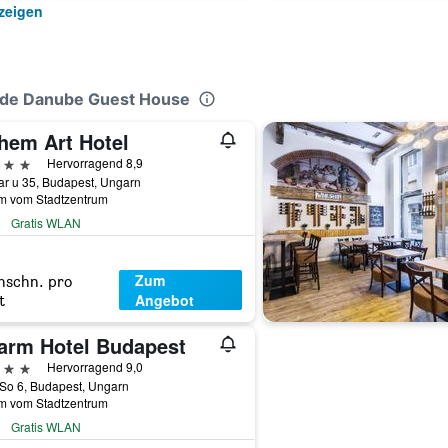
zeigen
side Danube Guest House
hem Art Hotel
erne
Hervorragend 8,9
r u 35, Budapest, Ungarn
km vom Stadtzentrum
Gratis WLAN
Zum
hschn. pro
Angebot
t
arm Hotel Budapest
erne
Hervorragend 9,0
So 6, Budapest, Ungarn
km vom Stadtzentrum
Gratis WLAN