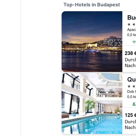
Top-Hotels in Budapest
Bu
5 St
Apac
0,0 
238 
Durc
Nach
5 St
Dob U
0,0 
125 
Durc
Nach