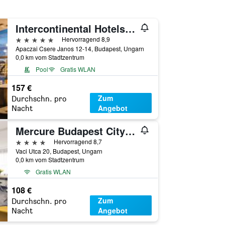
Intercontinental Hotels Budapest By IHG
5 Sterne
Hervorragend 8,9
Apaczai Csere Janos 12-14, Budapest, Ungarn
0,0 km vom Stadtzentrum
Pool
Gratis WLAN
157 €
Zum
Durchschn. pro
Angebot
Nacht
Mercure Budapest City Center Hotel
4 Sterne
Hervorragend 8,7
Vaci Utca 20, Budapest, Ungarn
0,0 km vom Stadtzentrum
Gratis WLAN
108 €
Zum
Durchschn. pro
Angebot
Nacht