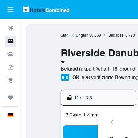
Flüge
Start
Ungarn
30.668
Budapest
8.793
Hotels
Riverside Danu
Mietwagen
1 Stern
Pauschalreisen
Belgrad rakpart (wharf) 18. ground 
OK
626 verifizierte Bewertun
5,6
Explore
Do 13.8.
-
Trips
2 Gäste, 1 Zimmer
Deutsch
Suc