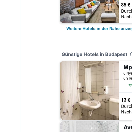
85 €
Durc
Nach
Weitere Hotels in der Nähe anze
Günstige Hotels in Budapest
Mp
6 Nyá
0,9 
13 €
Durc
Nach
Av