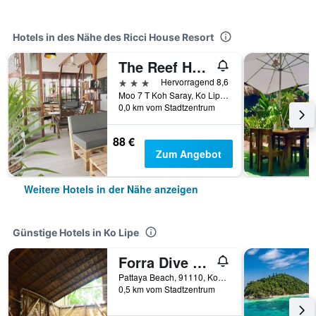
Hotels in des Nähe des Ricci House Resort
The Reef Hotel & Studios
3 Sterne
Hervorragend 8,6
Moo 7 T Koh Saray, Ko Lipe, Thailand
0,0 km vom Stadtzentrum
88 €
Zum Angebot
Weitere Hotels in der Nähe anzeigen
Günstige Hotels in Ko Lipe
Forra Dive Resort Pattaya Beach
Pattaya Beach, 91110, Koh Lipe, Thailand, Ko Lipe, Thailand
0,5 km vom Stadtzentrum