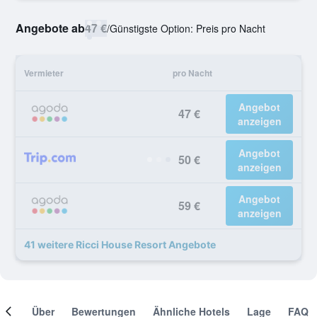
Angebote ab
47 €
/
Günstigste Option: Preis pro Nacht
Vermieter
pro Nacht
Angebot
47 €
anzeigen
Angebot
50 €
anzeigen
Angebot
59 €
anzeigen
41 weitere Ricci House Resort Angebote
mer
Über
Bewertungen
Ähnliche Hotels
Lage
FAQ