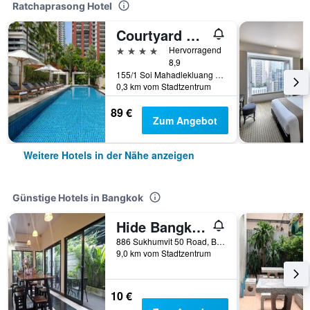
Ratchaprasong Hotel
Courtyard by Marriott Bangkok
4 Sterne
Hervorragend
8,9
155/1 Soi Mahadlekluang 1, Ratchadamri Road, Bangkok, Thailand
0,3 km vom Stadtzentrum
89 €
Zum Angebot
Weitere Hotels in der Nähe anzeigen
Günstige Hotels in Bangkok
Hide Bangkok Hostel
886 Sukhumvit 50 Road, Bangkok, Thailand
9,0 km vom Stadtzentrum
10 €